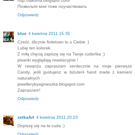
http://iakoma.blogspot.com/
Позвольте мне тоже поучаствовать
Odpowiedz
blue
4 kwietnia 2011 15:35
Cześć, ślicznie fioletowo tu u Ciebie :)
Lubię ten kolorek.
Z miłą chęcią zapiszę się na Twoje cudeńka :)
pisanki wyglądają rewelacyjnie !
W rewanżu zapraszam serdecznie na moje pierwsze
Candy, jeśli gustujesz w biżuterii hand made z kamieni
naturalnych :
jewellerybyagnieszka.blogspot.com
Zapraszam!
Odpowiedz
zetkaArt
4 kwietnia 2011 20:23
Dopiszę się na te cuda :)
Odpowiedz