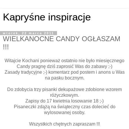
Kapryśne inspiracje
wtorek, 22 marca 2011
WIELKANOCNE CANDY OGŁASZAM
!!!
Witajcie Kochani ponieważ ostatnio nie było miesięcznego
Candy pragnę dziś zaprosić Was do zabawy ;-)
Zasady tradycyjne ;-) komentarz pod postem i anons u Was
na pasku bocznym.
Do zdobycia trzy pisanki dekupażowe zdobione wzorem
różyczkowym.
Zapisy do 17 kwietnia losowanie 18 ;-)
Pisaneczki zdążą na świąteczny czas dolecieć do
wylosowanej osoby.
Wszystkich chętnych zapraszam !!!