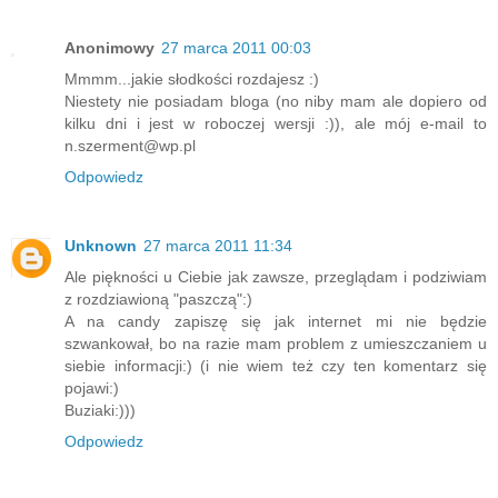
Anonimowy
27 marca 2011 00:03
Mmmm...jakie słodkości rozdajesz :)
Niestety nie posiadam bloga (no niby mam ale dopiero od
kilku dni i jest w roboczej wersji :)), ale mój e-mail to
n.szerment@wp.pl
Odpowiedz
Unknown
27 marca 2011 11:34
Ale piękności u Ciebie jak zawsze, przeglądam i podziwiam
z rozdziawioną "paszczą":)
A na candy zapiszę się jak internet mi nie będzie
szwankował, bo na razie mam problem z umieszczaniem u
siebie informacji:) (i nie wiem też czy ten komentarz się
pojawi:)
Buziaki:)))
Odpowiedz