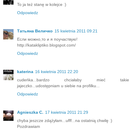
To ja też stanę w kolejce :)
Odpowiedz
Татьяна Величко
15 kwietnia 2011 09:21
Если можно,то и я поучаствую!
http://katakliptiko.blogspot.com/
Odpowiedz
katerina
16 kwietnia 2011 22:20
cudeńka...bardzo chciałaby mieć takie
jajeczko...udostępniam u siebie na profilku...
Odpowiedz
Agnieszka C.
17 kwietnia 2011 21:29
chyba jeszcze zdążyłam...ufff...na ostatnią chwilę :)
Pozdrawiam