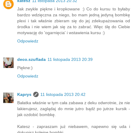
katesz
11 listopada 2013 20:32
Jak zwykle piękne i kropkowane :) Co do kursu to byłaby
bardzo wdzięczna za niego, bo mam jedną jedyną bombkę
plexi i tak właśnie zbieram się do jej zdekupażowania od
środka i nie wiem jak się za to zabrać. Więc ślę do Ciebie
motywację do 'ogarnięcia' i wstawienia kursu :)
Odpowiedz
deco.szuflada
11 listopada 2013 20:39
Piękne:)
Odpowiedz
Kaprys
11 listopada 2013 20:42
Bałatka właśnie w tym cała zabawa z deku odwrotnie, że nie
lakierujesz, zaglądaj do mnie jutro bądź po jutrze kursik -
jak ozdobić bombkę.
Katesz - zapraszam już niebawem, napewno się uda i
dokupisz kolejne bombki.