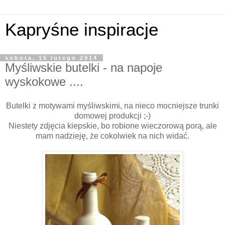
Kapryśne inspiracje
sobota, 15 lutego 2014
Myśliwskie butelki - na napoje
wyskokowe ....
Butelki z motywami myśliwskimi, na nieco mocniejsze trunki
domowej produkcji ;-)
Niestety zdjęcia kiepskie, bo robione wieczorową porą, ale
mam nadzieję, że cokolwiek na nich widać.