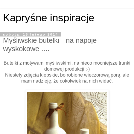
Kapryśne inspiracje
sobota, 15 lutego 2014
Myśliwskie butelki - na napoje
wyskokowe ....
Butelki z motywami myśliwskimi, na nieco mocniejsze trunki
domowej produkcji ;-)
Niestety zdjęcia kiepskie, bo robione wieczorową porą, ale
mam nadzieję, że cokolwiek na nich widać.